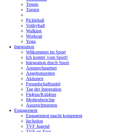
Tennis
Turnen
Pickleball
Volleyball
Walking
Workout
Yoga
Integration
Wilkommen im Sport
Ich komm' vom Sport!
Integration durch Sport
Ansprechpartner
Angebotszeiten
Aktionen
Freundschaftsspiel
Tag der Integration
Fit4run/Kid4run
Medienberichte
Auszeichnungen
Engagement
Engagement macht kompetent
Inclusion
TVF Jugend
TVF on Tour