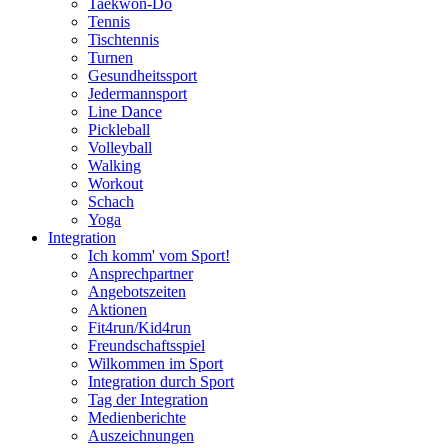
Taekwon-Do
Tennis
Tischtennis
Turnen
Gesundheitssport
Jedermannsport
Line Dance
Pickleball
Volleyball
Walking
Workout
Schach
Yoga
Integration
Ich komm' vom Sport!
Ansprechpartner
Angebotszeiten
Aktionen
Fit4run/Kid4run
Freundschaftsspiel
Wilkommen im Sport
Integration durch Sport
Tag der Integration
Medienberichte
Auszeichnungen